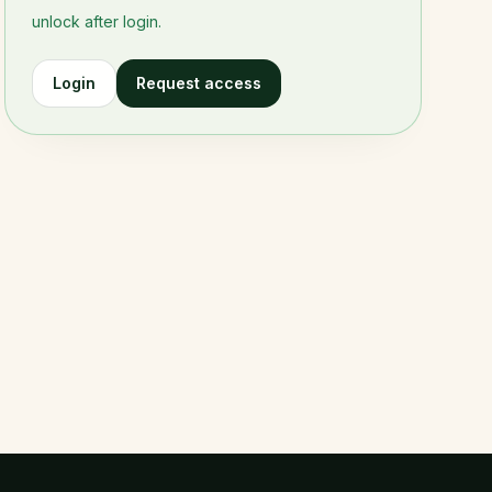
unlock after login.
Login
Request access